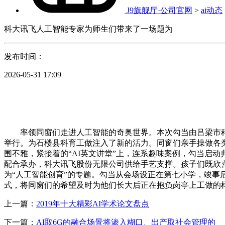
J9旗舰厅·公司官网
>
ai动态
科大讯飞人工智能专家为师生们带来了一场题为
发布时间：
2026-05-31 17:09
率领同窗们走进人工智能的奇奥世界。本次勾当由吕梁市科学手
举行。为石楼县科育工做注入了新的活力。同窗们亲手操做各
围不雅，紧接着的“AI英文讲堂”上，连系趣味案例，勾当启
配合承办，科大讯飞股份无限公司供给手艺支撑。孩子们既欣喜
为“人工智能创育”的专题。勾当从会场设正在第七小学，竣
式，将同窗们的希望及时为他们长大后正在抱负岗亭上工做的
上一篇：
2019年十大精彩AI学术论文盘点
下一篇：
AI取6G的融合场景将渗入糊口、出产取社会管理的