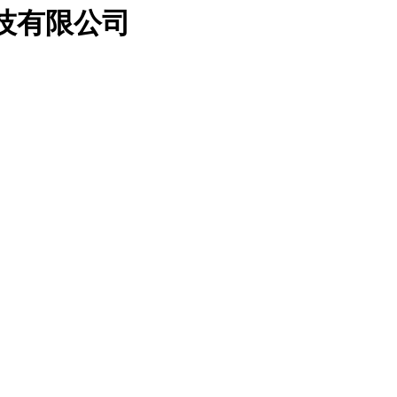
科技有限公司