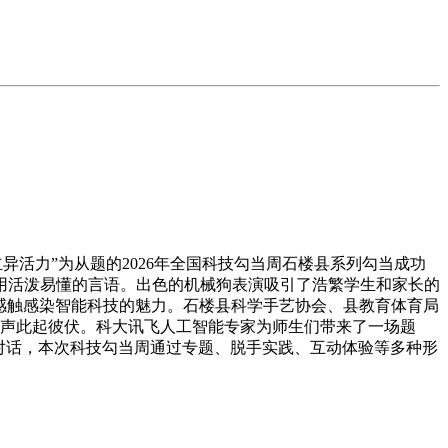
活力”为从题的2026年全国科技勾当周石楼县系列勾当成功
用活泼易懂的言语。出色的机械狗表演吸引了浩繁学生和家长的
离感触感染智能科技的魅力。石楼县科学手艺协会、县教育体育局
笑声此起彼伏。科大讯飞人工智能专家为师生们带来了一场题
对话，本次科技勾当周通过专题、脱手实践、互动体验等多种形