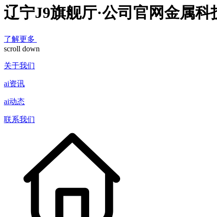
辽宁J9旗舰厅·公司官网金属
了解更多
scroll down
关于我们
ai资讯
ai动态
联系我们