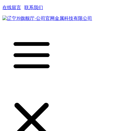
在线留言
|
联系我们