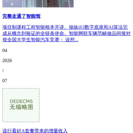
完整走通了智能驾
项目制课程工程智能根本开讲。操纵iS3数字底座和AI算法完
成从概念到验证的全链条使命。智能网联车辆范畴做品间接对
接全国大学生智能汽车竞赛； 设想...
04
2026
/
07
该行看好A套餐带来的增量收入