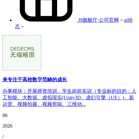
J9旗舰厅·公司官网
>
ai动
态
>
来专注于高校数字范畴的成长
办事模块：开展师资培训、学生岗前实训（专业标的目的：人
工智能、大数据、虚拟现实(Unity3D、虚幻引擎（UE）)、新
运营、视频拍摄、视频剪辑、三维动...
06
2026
/