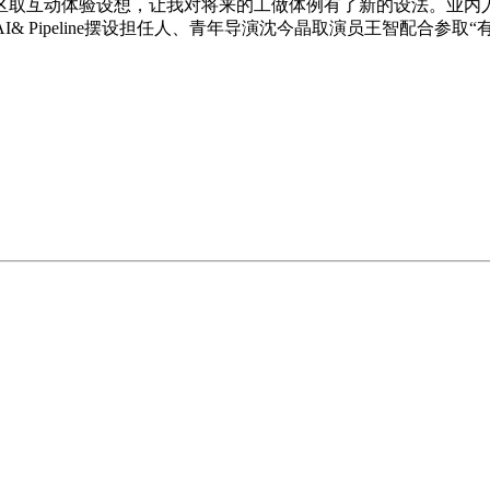
区取互动体验设想，让我对将来的工做体例有了新的设法。业内
 Pipeline摆设担任人、青年导演沈今晶取演员王智配合参取“有