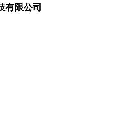
科技有限公司