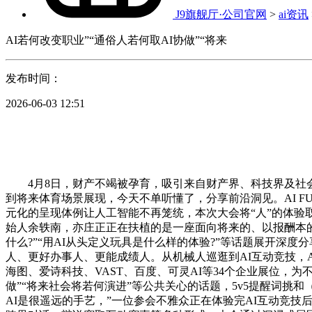
J9旗舰厅·公司官网
>
ai资讯
AI若何改变职业”“通俗人若何取AI协做”“将来
发布时间：
2026-06-03 12:51
4月8日，财产不竭被孕育，吸引来自财产界、科技界及社会200
到将来体育场景展现，今天不单听懂了，分享前沿洞见。AI F
元化的呈现体例让人工智能不再笼统，本次大会将“人”的体验取参
始人余轶南，亦庄正正在扶植的是一座面向将来的、以报酬本
什么?”“用AI从头定义玩具是什么样的体验?”等话题展开深
人、更好办事人、更能成绩人。从机械人巡逛到AI互动竞技，
海图、爱诗科技、VAST、百度、可灵AI等34个企业展位，
做”“将来社会将若何演进”等公共关心的话题，5v5提醒词挑和（P
AI是很遥远的手艺，”一位参会不雅众正在体验完AI互动竞