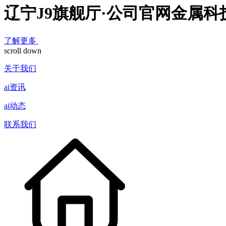
辽宁J9旗舰厅·公司官网金属
了解更多
scroll down
关于我们
ai资讯
ai动态
联系我们