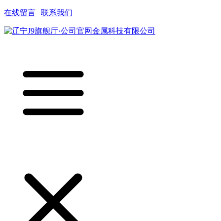
在线留言
|
联系我们