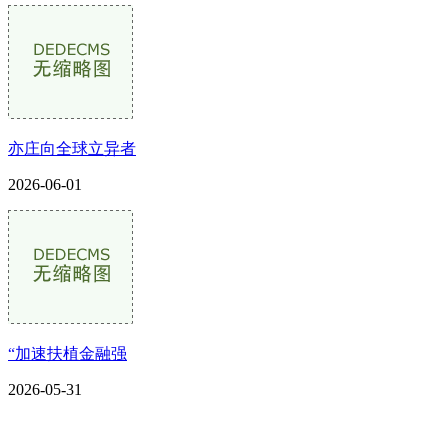
亦庄向全球立异者
2026-06-01
“加速扶植金融强
2026-05-31