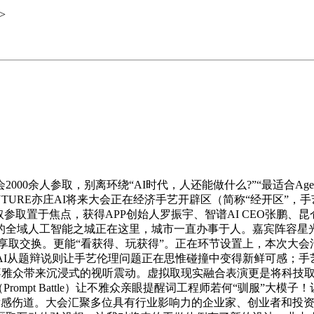
>
0余人参取，别离环绕“AI时代，人还能做什么?”“最适合Age
UTURE亦庄AI将来大会正在经济手艺开辟区（简称“经开区”，
取置于焦点，获得APP创始人罗振宇、智谱AI CEO张鹏、昆仑
的全域人工智能之城正在这里，城市一直办事于人。嘉宾阵容星
度分享取交换。更能“看获得、玩获得”。正在环节设置上，本次
AI从题辩说则让手艺伦理问题正在思惟碰撞中变得新鲜可感；
为不雅众带来沉浸式的视听震动。虚拟取现实融合表演更是将科技取艺
rompt Battle）让不雅众亲眼提醒词工程师若何“驯服”大
技后感伤道。大会汇聚多位具有行业影响力的企业家、创业者和投