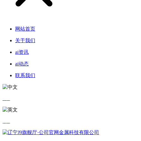
网站首页
关于我们
ai资讯
ai动态
联系我们
中文
英文