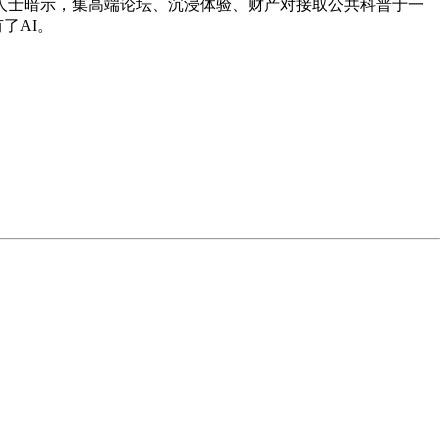
人士暗示，集高端论坛、沉浸体验、财产对接取公共科普于一
了AI。