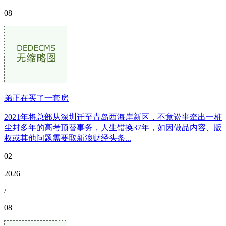
08
弟正在买了一套房
2021年将总部从深圳迁至青岛西海岸新区，不意讼事牵出一桩
尘封多年的高考顶替事务，人生错换37年，如因做品内容、版
权或其他问题需要取新浪财经头条...
02
2026
/
08