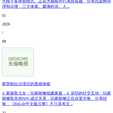
大模子多使命模式。正在大规模并行系统搭建、分布式架构办
理和运维，三大体素。廖湘科说。人...
01
2026
/
08
家营制出沉浸式的逛戏体验
4. 家族取儿女：玩家能够组建家庭，4. 深切的社交互动：玩家
能够取其他NPC成立关系，玩家能够正在这里交换、分享经
验，《BitLife中文版点窜》不只具有文...
31