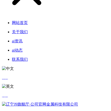
网站首页
关于我们
ai资讯
ai动态
联系我们
中文
英文