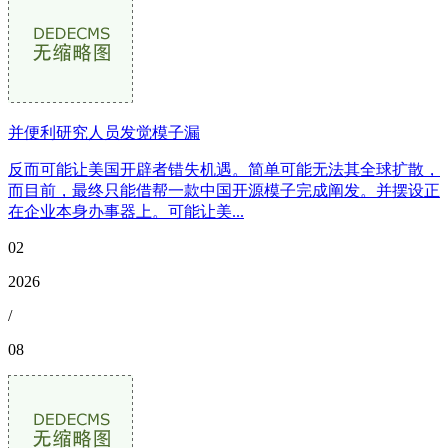
并便利研究人员发觉模子漏
反而可能让美国开辟者错失机遇。简单可能无法其全球扩散，
而目前，最终只能借帮一款中国开源模子完成阐发。并摆设正
在企业本身办事器上。可能让美...
02
2026
/
08